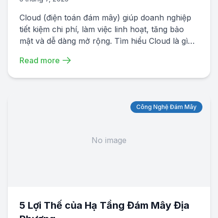
Cloud (điện toán đám mây) giúp doanh nghiệp
tiết kiệm chi phí, làm việc linh hoạt, tăng bảo
mật và dễ dàng mở rộng. Tìm hiểu Cloud là gì
và vì sao nó là giải pháp công nghệ không thể
Read more
thiếu cho doanh nghiệp hiện đại.
Công Nghệ Đám Mây
No image
5 Lợi Thế của Hạ Tầng Đám Mây Địa