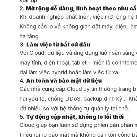
startup.
2.
Mở rộng dễ dàng, linh hoạt theo nhu c
Khi doanh nghiệp phát triển, việc mở rộng hệ t
Không cần lo về không gian đặt máy, điện, là
hạ tầng.
3.
Làm việc từ bất cứ đâu
Với Cloud, dữ liệu và ứng dụng luôn sẵn sàng o
máy tính, điện thoại, tablet – miễn là có Intern
đại làm việc hybrid hoặc làm việc từ xa.
4.
An toàn và bảo mật dữ liệu
Các nhà cung cấp Cloud uy tín thường trang b
hai yếu tố, chống DDoS, backup định kỳ… Khả
rất nhiều so với hệ thống tự quản lý tại chỗ.
5.
Tự động cập nhật, không lo lỗi thời
Cloud giúp bạn luôn sử dụng phiên bản phần 
thiểu rủi ro bảo mật mà không cần tốn công bả