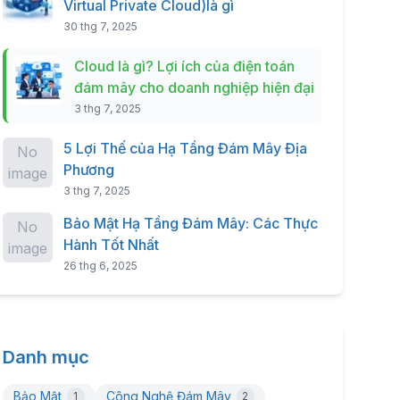
Virtual Private Cloud)là gì
30 thg 7, 2025
Cloud là gì? Lợi ích của điện toán
đám mây cho doanh nghiệp hiện đại
3 thg 7, 2025
5 Lợi Thế của Hạ Tầng Đám Mây Địa
No
Phương
image
3 thg 7, 2025
Bảo Mật Hạ Tầng Đám Mây: Các Thực
No
Hành Tốt Nhất
image
26 thg 6, 2025
Danh mục
Bảo Mật
Công Nghệ Đám Mây
1
2