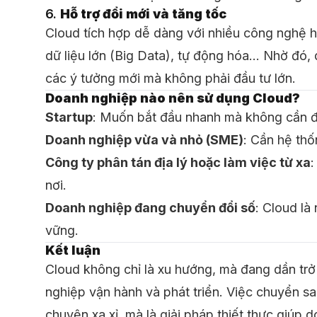
6.
Hỗ trợ đổi mới và tăng tốc
Cloud tích hợp dễ dàng với nhiều công nghệ hiệ
dữ liệu lớn (Big Data), tự động hóa… Nhờ đó,
các ý tưởng mới mà không phải đầu tư lớn.
Doanh nghiệp nào nên sử dụng Cloud?
Startup
: Muốn bắt đầu nhanh mà không cần đ
Doanh nghiệp vừa và nhỏ (SME)
: Cần hệ thốn
Công ty phân tán địa lý hoặc làm việc từ xa
:
nơi.
Doanh nghiệp đang chuyển đổi số
: Cloud l
vững.
Kết luận
Cloud không chỉ là xu hướng, mà đang dần trở
nghiệp vận hành và phát triển. Việc chuyển 
chuyện xa xỉ, mà là giải pháp thiết thực giúp d