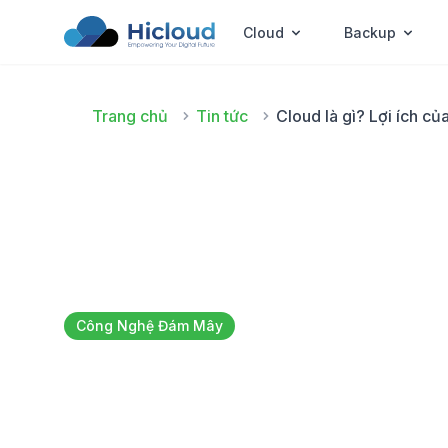
Cloud
Backup
Trang chủ
Tin tức
Cloud là gì? Lợi ích c
Công Nghệ Đám Mây
Cloud là gì? Lợi 
đám mây cho do